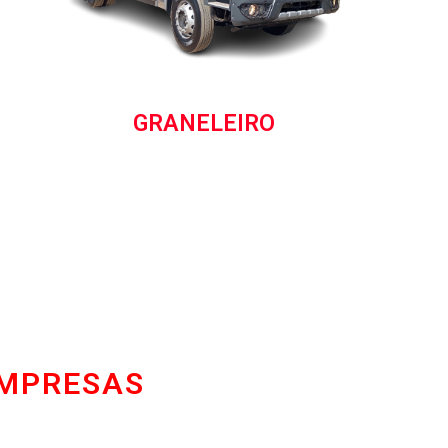
CARROCERIA F400-HILUX-S10
EMPRESAS